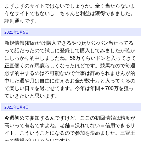
まずまずのサイトではないでしょうか。全く当たらないよ
うなサイトでもないし、ちゃんと利益は獲得できました。
評判通りです。
2021年1月5日
新規情報(初めだけ購入できるやつ)がバンバン当たってる
って話だったので試しに登録して購入してみましたが確か
にしっかり的中しましたね。56万くらいドンと入ってきて
正直働くのが馬鹿らしくなったほどです。競馬なので毎週
必ず的中するのは不可能なので仕事は辞められませんが的
中した週や月は自由に使えるお金が数十万と入ってくるの
で楽しい日々を過ごせてます。今年は年間＋700万を狙っ
ていきたいと思います。
2021年1月4日
今週初めて参加するんですけど、ここの初回情報は精度が
高いって有名ですよね。老舗＝潰れてない＝信用できるサ
イト。こういうことになるので参加を決めました。三冠王
って情報がいいみたいですね。