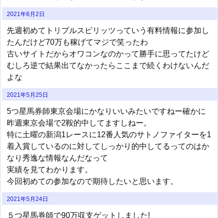
2021年6月2日
先週初めてトリプルスピリッツっていう有料情報に参加し
たんだけど70万も稼げてマジで笑ったわ
古いサイトだからオワコンなのかって勝手に思ってたけど
むしろ逆で結果出てなかったらここまで続くわけないんだ
よな
2021年5月25日
5つ星馬券師東京会場にかなりいいみたいですねー確かに
昨週東京会場で2鞍的中してますしねー。
特に土曜の新潟1レースに12番人気のサトノファイターを1
着入賞しているのに対してしっかり的中してるってのはか
なり秀逸な情報なんだなって
実績を見てわかります。
今回初めての参加なので期待したいと思います。
2021年5月24日
５つ星馬券師で90万収支ゲットしました!