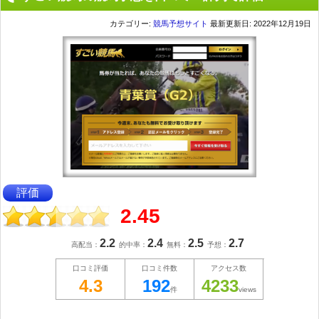
カテゴリー:
競馬予想サイト
最新更新日: 2022年12月19日
評価
2.45
2.2
2.4
2.5
2.7
高配当：
的中率：
無料：
予想：
口コミ評価
口コミ件数
アクセス数
4.3
192
4233
件
views