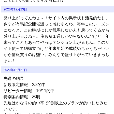
こでたかが知れてますからね(汗)
2020年12月23日
盛り上がってんねぇ～！サイト内の掲示板も活発的だし、
さすが有馬記念開催週って感じするわ。毎年このシーズン
になると、この時期にしか競馬しない人も戻ってくるから
盛り上がるよね～。俺もＧ１週しかやらないんだけど、年
末ってこともあってやっぱテンション上がるもん。このサ
イト使って結構立つけど年末年始の成績めちゃくちゃいい
から情報買うのは堅い。みんなで盛り上がっていきまっし
ょい！
2020年12月21日
先週の結果
新規限定情報：2/3的中
リピーター情報：10/11的中
特別案内情報：不明
先週はかなりの的中率で9割以上のプランが的中したみた
いです。