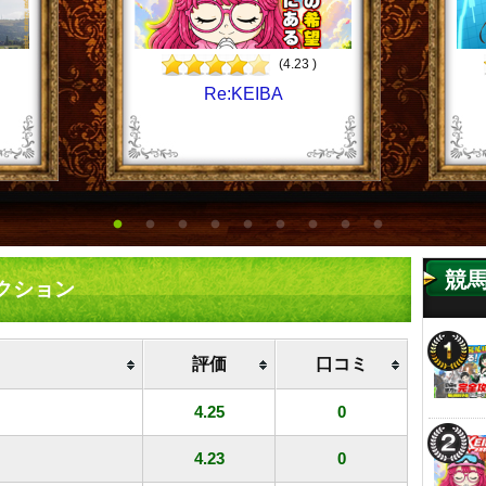
(4.23 )
Re:KEIBA
競
クション
評価
口コミ
4.25
0
4.23
0