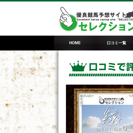
HOME
口コミ一覧