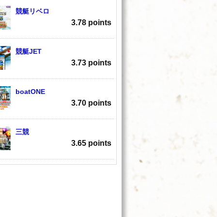
競艇リベロ
3.78 points
競艇JET
3.73 points
boatONE
3.70 points
三競
3.65 points