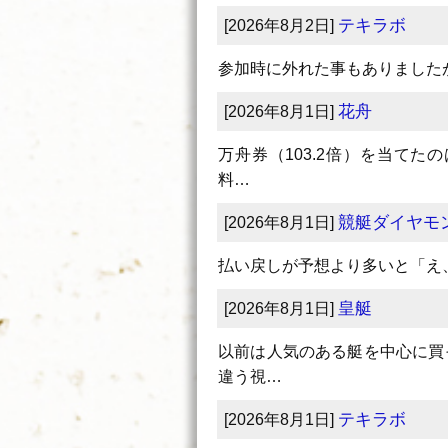
テキラボ
[2026年8月2日]
参加時に外れた事もありました
花舟
[2026年8月1日]
万舟券（103.2倍）を当てた
料…
競艇ダイヤモ
[2026年8月1日]
払い戻しが予想より多いと「え
皇艇
[2026年8月1日]
以前は人気のある艇を中心に買
違う視…
テキラボ
[2026年8月1日]