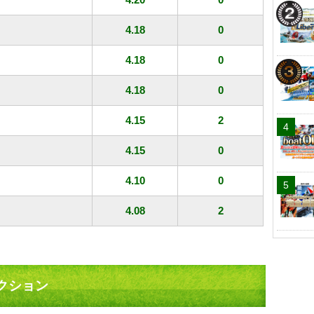
4.18
0
4.18
0
4.18
0
4.15
2
4.15
0
4.10
0
4.08
2
クション