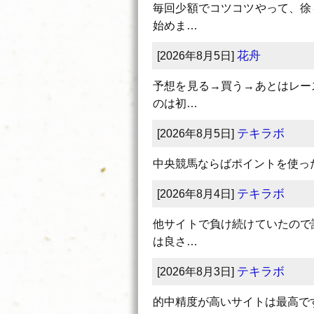
毎回少額でコツコツやって、徐
始めま…
花舟
[2026年8月5日]
予想を見る→買う→あとはレー
のは初…
テキラボ
[2026年8月5日]
中央競馬ならばポイントを使っ
テキラボ
[2026年8月4日]
他サイトで負け続けていたので
は良さ…
テキラボ
[2026年8月3日]
的中精度が高いサイトは最高で