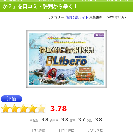
か？」を口コミ・評判から暴く！
カテゴリー:
競艇予想サイト
最新更新日: 2021年10月9日
評価
3.78
3.8
3.8
3.7
3.8
高配当：
的中率：
無料：
予想：
口コミ評価
口コミ件数
アクセス数