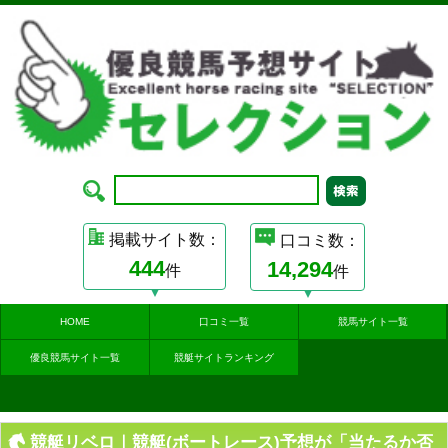
掲載サイト数：
口コミ数：
444
14,294
件
件
HOME
口コミ一覧
競馬サイト一覧
優良競馬サイト一覧
競艇サイトランキング
競艇リベロ｜競艇(ボートレース)予想が「当たるか否