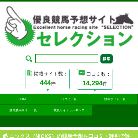
掲載サイト数：
口コミ数：
444
14,294
件
件
HOME
口コミ一覧
競馬サイト一覧
優良競馬サイト一覧
競艇サイトランキング
ニックス（NICKS）の競馬予想を口コミ・評判で評