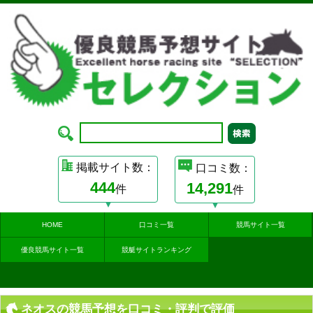
掲載サイト数：
口コミ数：
444
14,291
件
件
HOME
口コミ一覧
競馬サイト一覧
優良競馬サイト一覧
競艇サイトランキング
ネオスの競馬予想を口コミ・評判で評価