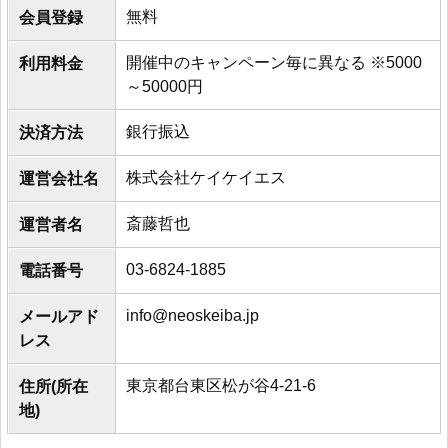
無料
会員登録
開催中のキャンペーン毎に異なる ※5000
利用料金
～50000円
銀行振込
決済方法
株式会社ケイケイエス
運営会社名
斎藤哲也
運営者名
03-6824-1885
電話番号
info@neoskeiba.jp
メールアド
レス
東京都台東区松が谷4-21-6
住所(所在
地)