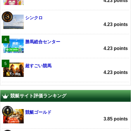
4.23 points
シンクロ
4.23 points
勝馬総合センター
4.23 points
超すごい競馬
4.23 points
競艇サイト評価ランキング
競艇ゴールド
3.85 points