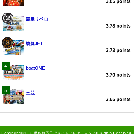
3.85 points
競艇リベロ
3.78 points
競艇JET
3.73 points
boatONE
3.70 points
三競
3.65 points
Copyright©2016 優良競馬予想サイトセレクション All Rights Reserved.