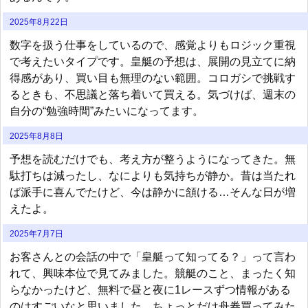
2025年8月22日
数字を扱う仕事をしているので、感覚よりもロジック重視
で考えたいタイプです。皇艇の予想は、展開の見立てに納
得感があり、買い目も無理のない範囲。コロガシで挑戦す
るときも、不思議と落ち着いて買える。気づけば、週末の
自分の“勉強時間”みたいになってます。
2025年8月8日
予想を読むだけでも、考え方が整うようになってきた。無
駄打ちは減ったし、なによりも気持ちが静か。昔は当たれ
ば派手に喜んでたけど、今は静かに頷ける…そんな日が増
えたよ。
2025年7月7日
お客さんとの会話の中で「皇艇って知ってる？」って言わ
れて、興味本位で見てみました。競艇のこと、まったく知
らなかったけど、無料で昼と夜に1レースずつ情報がある
のはすごいなと思いました。ちょっとだけ舟券買ってみた