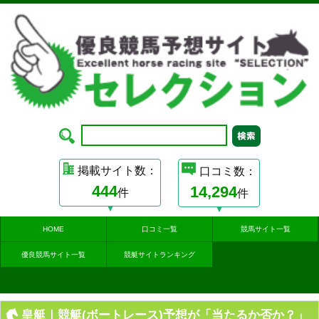
掲載サイト数：
口コミ数：
444
14,294
件
件
HOME
口コミ一覧
競馬サイト一覧
優良競馬サイト一覧
競艇サイトランキング
皇艇｜競艇(ボートレース)予想が「当たるか否か？」