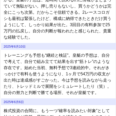
ていて無駄がない。押し売りもないし、買うかどうかは完
全にこっち次第。だからこそ信頼できる。2レースコロガ
シも最初は緊張したけど、構成に納得できたときだけ買う
ようにして、しっかり結果が出た。3回目の有料参加で25
万円の払戻し。自分の判断が報われたと感じられた、貴重
な経験でした。
2025年6月10日
トレーニングも予想も“継続と検証”。皇艇の予想は、自分
で考えて、自分で組み立てて結果を出す“筋トレ”のような
存在です。始めた当初、無料予想で3連続的中。それがき
っかけで有料も使うようになり、1ヶ月で54万円の収支が
出た時は達成感がすごかった。今は予想を読みながら走っ
たり、トレッドミルで展開をシミュレートしたり（笑）。
自分の努力と判断で勝てる場所、それが皇艇です。
2025年6月6日
株式投資の合間に、もう一つ“確率を読みたい対象”として