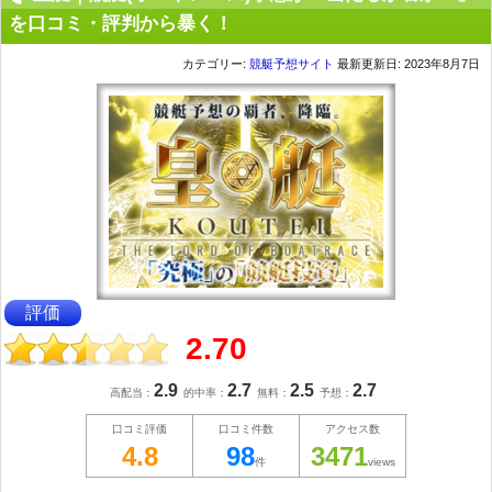
を口コミ・評判から暴く！
カテゴリー:
競艇予想サイト
最新更新日: 2023年8月7日
評価
2.70
2.9
2.7
2.5
2.7
高配当：
的中率：
無料：
予想：
口コミ評価
口コミ件数
アクセス数
4.8
98
3471
件
views