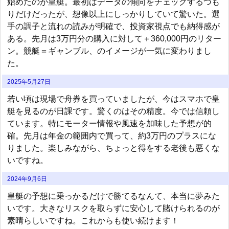
始めたのが皇艇。最初はデータの傾向をチェックするつも
りだけだったが、想像以上にしっかりしていて驚いた。選
手の調子と流れの読みが明確で、投資家視点でも納得感が
ある。先月は3万円分の購入に対して＋360,000円のリター
ン。競艇＝ギャンブル、のイメージが一気に変わりまし
た。
2025年5月27日
若い頃は現場で舟券を買っていましたが、今はスマホで皇
艇を見るのが日課です。驚くのはその精度。今では信頼し
ています。特にモーター情報や風速を加味した予想が的
確。先月は年金の範囲内で買って、約3万円のプラスにな
りました。楽しみながら、ちょっと得をする老後も悪くな
いですね。
2024年9月6日
皇艇の予想に乗っかるだけで勝てるなんて、本当に夢みた
いです。大きなリスクを取らずに安心して賭けられるのが
素晴らしいですね。これからも使い続けます！