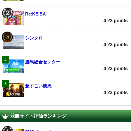
Re:KEIBA
4.23 points
シンクロ
4.23 points
勝馬総合センター
4.23 points
超すごい競馬
4.23 points
競艇サイト評価ランキング