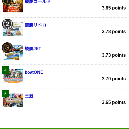
競艇ゴールド
3.85 points
競艇リベロ
3.78 points
競艇JET
3.73 points
boatONE
3.70 points
三競
3.65 points