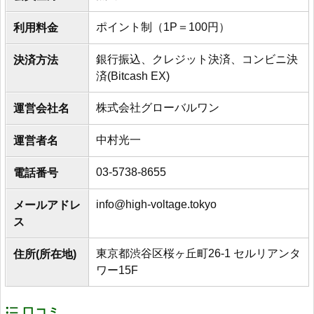
ポイント制（1P＝100円）
利用料金
銀行振込、クレジット決済、コンビニ決
決済方法
済(Bitcash EX)
株式会社グローバルワン
運営会社名
中村光一
運営者名
03-5738-8655
電話番号
info@high-voltage.tokyo
メールアドレ
ス
東京都渋谷区桜ヶ丘町26-1 セルリアンタ
住所(所在地)
ワー15F
口コミ