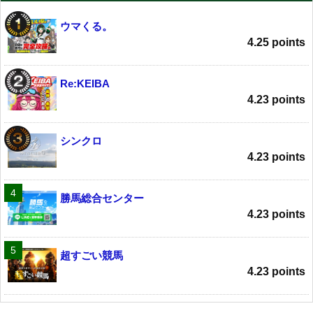
ウマくる。
4.25 points
Re:KEIBA
4.23 points
シンクロ
4.23 points
勝馬総合センター
4.23 points
超すごい競馬
4.23 points