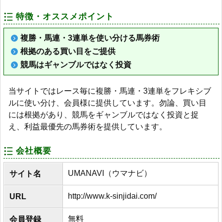
特徴・オススメポイント
複勝・馬連・3連単を使い分ける馬券術
根拠のある買い目をご提供
競馬はギャンブルではなく投資
当サイトではレース毎に複勝・馬連・3連単をフレキシブ
ルに使い分け、会員様に提供しています。勿論、買い目
には根拠があり、競馬をギャンブルではなく投資と捉
え、利益最優先の馬券術を提供しています。
会社概要
UMANAVI（ウマナビ）
サイト名
http://www.k-sinjidai.com/
URL
無料
会員登録