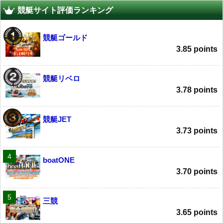
競艇サイト評価ランキング
競艇ゴールド
3.85 points
競艇リベロ
3.78 points
競艇JET
3.73 points
boatONE
3.70 points
三競
3.65 points