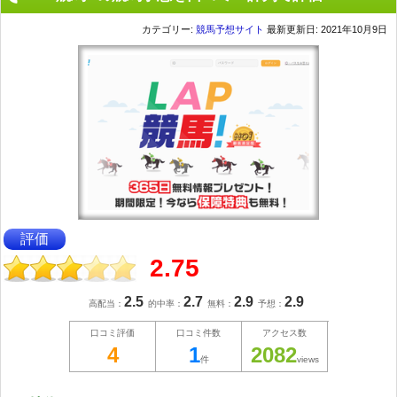
カテゴリー:
競馬予想サイト
最新更新日: 2021年10月9日
評価
2.75
2.5
2.7
2.9
2.9
高配当：
的中率：
無料：
予想：
口コミ評価
口コミ件数
アクセス数
4
1
2082
件
views