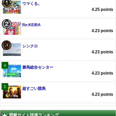
ウマくる。
4.25 points
Re:KEIBA
4.23 points
シンクロ
4.23 points
勝馬総合センター
4.23 points
超すごい競馬
4.23 points
競艇サイト評価ランキング