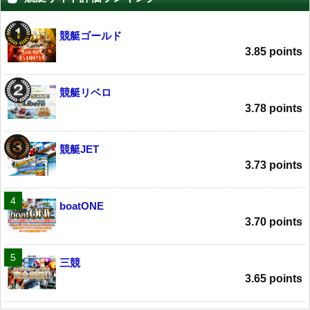
競艇ゴールド
3.85 points
競艇リベロ
3.78 points
競艇JET
3.73 points
boatONE
3.70 points
三競
3.65 points