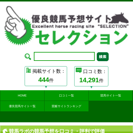
掲載サイト数：
口コミ数：
444
14,291
件
件
HOME
口コミ一覧
競馬サイト一覧
優良競馬サイト一覧
競艇サイトランキング
競馬ラボの競馬予想を口コミ・評判で評価