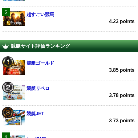
超すごい競馬
4.23 points
競艇サイト評価ランキング
競艇ゴールド
3.85 points
競艇リベロ
3.78 points
競艇JET
3.73 points