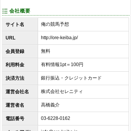
会社概要
俺の競馬予想
サイト名
http://ore-keiba.jp/
URL
無料
会員登録
有料情報1pt＝100円
利用料金
銀行振込・クレジットカード
決済方法
株式会社セレニティ
運営会社名
高橋義介
運営者名
03-6228-0162
電話番号