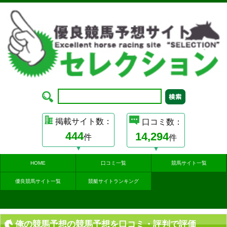
掲載サイト数：
口コミ数：
444
14,294
件
件
HOME
口コミ一覧
競馬サイト一覧
優良競馬サイト一覧
競艇サイトランキング
俺の競馬予想の競馬予想を口コミ・評判で評価