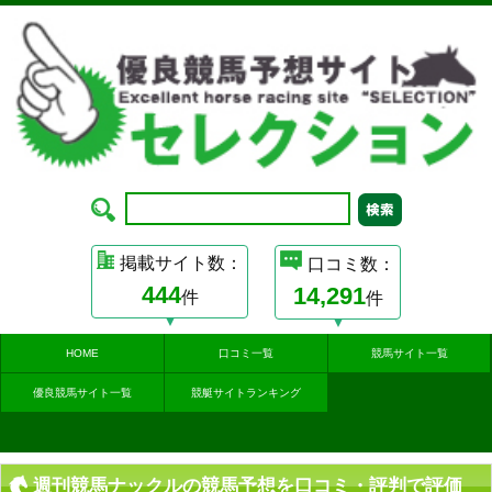
掲載サイト数：
口コミ数：
444
14,291
件
件
HOME
口コミ一覧
競馬サイト一覧
優良競馬サイト一覧
競艇サイトランキング
週刊競馬ナックルの競馬予想を口コミ・評判で評価