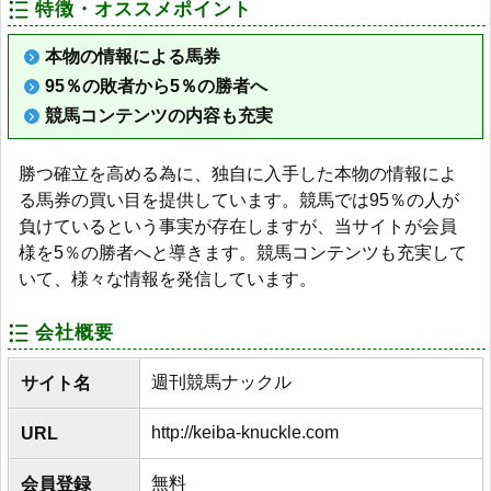
特徴・オススメポイント
本物の情報による馬券
95％の敗者から5％の勝者へ
競馬コンテンツの内容も充実
勝つ確立を高める為に、独自に入手した本物の情報によ
る馬券の買い目を提供しています。競馬では95％の人が
負けているという事実が存在しますが、当サイトが会員
様を5％の勝者へと導きます。競馬コンテンツも充実して
いて、様々な情報を発信しています。
会社概要
週刊競馬ナックル
サイト名
http://keiba-knuckle.com
URL
無料
会員登録