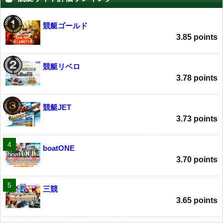
競艇ゴールド
3.85 points
競艇リベロ
3.78 points
競艇JET
3.73 points
boatONE
3.70 points
三競
3.65 points