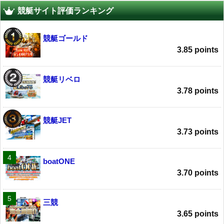
競艇サイト評価ランキング
競艇ゴールド
3.85 points
競艇リベロ
3.78 points
競艇JET
3.73 points
boatONE
3.70 points
三競
3.65 points