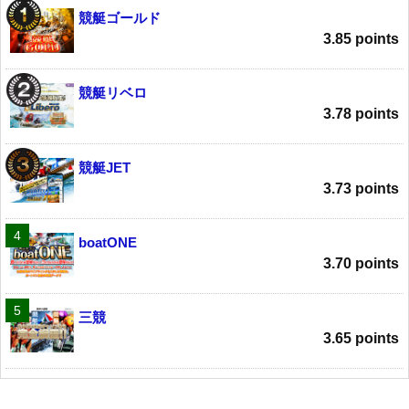
競艇ゴールド
3.85 points
競艇リベロ
3.78 points
競艇JET
3.73 points
boatONE
3.70 points
三競
3.65 points