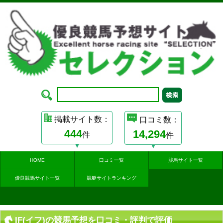
掲載サイト数：
口コミ数：
444
14,294
件
件
HOME
口コミ一覧
競馬サイト一覧
優良競馬サイト一覧
競艇サイトランキング
IF(イフ)の競馬予想を口コミ・評判で評価