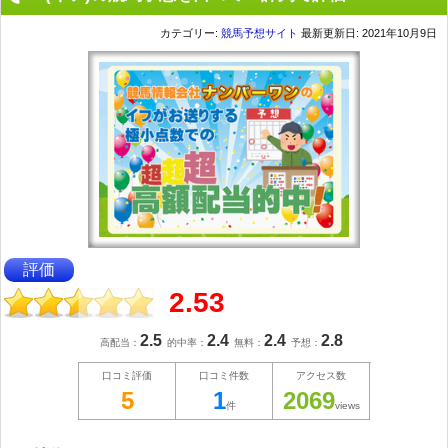
カテゴリー:
競馬予想サイト
最新更新日: 2021年10月9日
評価
2.53
2.5
2.4
2.4
2.8
高配当：
的中率：
無料：
予想：
口コミ評価
口コミ件数
アクセス数
5
1
2069
件
views