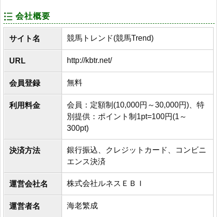
会社概要
競馬トレンド(競馬Trend)
サイト名
http://kbtr.net/
URL
無料
会員登録
会員：定額制(10,000円～30,000円)、特
利用料金
別提供：ポイント制1pt=100円(1～
300pt)
銀行振込、クレジットカード、コンビニ
決済方法
エンス決済
株式会社ルネスＥＢＩ
運営会社名
海老繁成
運営者名