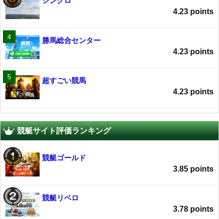
シンクロ
4.23 points
勝馬総合センター
4.23 points
超すごい競馬
4.23 points
競艇サイト評価ランキング
競艇ゴールド
3.85 points
競艇リベロ
3.78 points