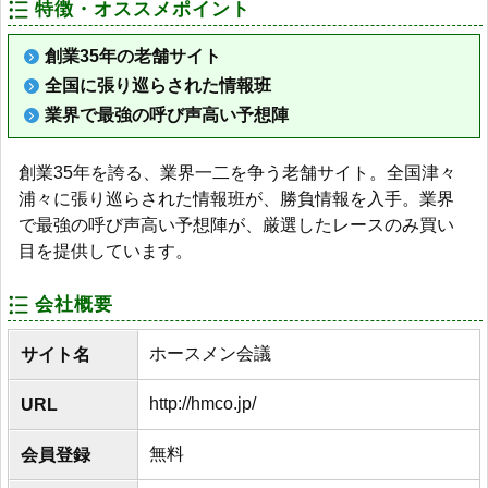
特徴・オススメポイント
創業35年の老舗サイト
全国に張り巡らされた情報班
業界で最強の呼び声高い予想陣
創業35年を誇る、業界一二を争う老舗サイト。全国津々
浦々に張り巡らされた情報班が、勝負情報を入手。業界
で最強の呼び声高い予想陣が、厳選したレースのみ買い
目を提供しています。
会社概要
ホースメン会議
サイト名
http://hmco.jp/
URL
無料
会員登録