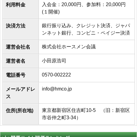
入会金：20,000円、参加料：20,000円
利用料金
(１開催)
銀行振り込み、クレジット決済、ジャパ
決済方法
ンネット銀行、コンビニ・ペイジー決済
株式会社ホースメン会議
運営会社名
小田原浩司
運営者名
0570-002222
電話番号
info@hmco.jp
メールアドレ
ス
東京都新宿区住吉町10-5 （旧：新宿区
住所(所在地)
市谷仲之町3-34）