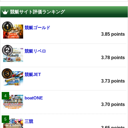
競艇サイト評価ランキング
競艇ゴールド
3.85 points
競艇リベロ
3.78 points
競艇JET
3.73 points
boatONE
3.70 points
三競
3.65 points