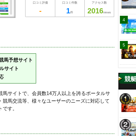
口コミ評価
口コミ件数
アクセス数
-
1
2016
件
views
競馬予想サイト
タルサイト
応
競
競馬サイトで、会員数14万人以上を誇るポータルサ
・競馬交流等、様々なユーザーのニーズに対応して
トです。