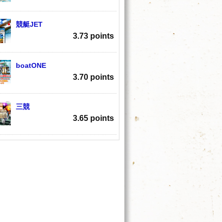
競艇JET
3.73 points
boatONE
3.70 points
三競
3.65 points