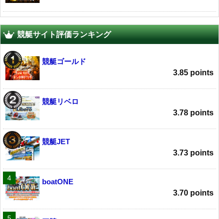
競艇サイト評価ランキング
競艇ゴールド
3.85 points
競艇リベロ
3.78 points
競艇JET
3.73 points
boatONE
3.70 points