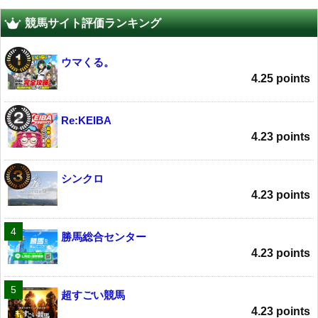
競馬サイト評価ランキング
ウマくる。
4.25 points
Re:KEIBA
4.23 points
シンクロ
4.23 points
勝馬総合センター
4.23 points
超すごい競馬
4.23 points