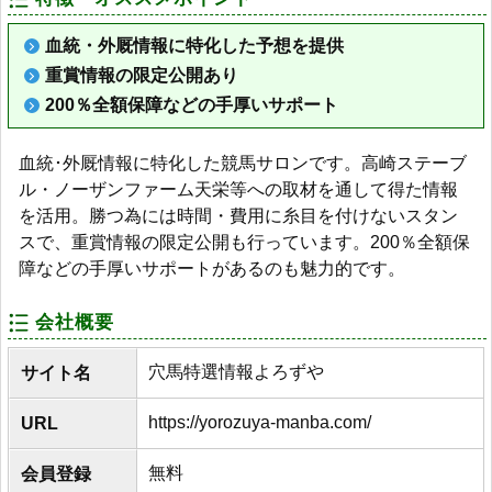
血統・外厩情報に特化した予想を提供
重賞情報の限定公開あり
200％全額保障などの手厚いサポート
血統･外厩情報に特化した競馬サロンです。高崎ステーブ
ル・ノーザンファーム天栄等への取材を通して得た情報
を活用。勝つ為には時間・費用に糸目を付けないスタン
スで、重賞情報の限定公開も行っています。200％全額保
障などの手厚いサポートがあるのも魅力的です。
会社概要
穴馬特選情報よろずや
サイト名
https://yorozuya-manba.com/
URL
無料
会員登録