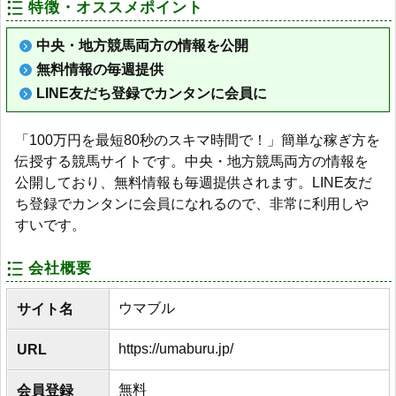
特徴・オススメポイント
中央・地方競馬両方の情報を公開
無料情報の毎週提供
LINE友だち登録でカンタンに会員に
「100万円を最短80秒のスキマ時間で！」簡単な稼ぎ方を
伝授する競馬サイトです。中央・地方競馬両方の情報を
公開しており、無料情報も毎週提供されます。LINE友だ
ち登録でカンタンに会員になれるので、非常に利用しや
すいです。
会社概要
ウマブル
サイト名
https://umaburu.jp/
URL
無料
会員登録