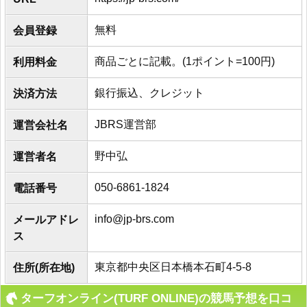
無料
会員登録
商品ごとに記載。(1ポイント=100円)
利用料金
銀行振込、クレジット
決済方法
JBRS運営部
運営会社名
野中弘
運営者名
050-6861-1824
電話番号
info@jp-brs.com
メールアドレ
ス
東京都中央区日本橋本石町4-5-8
住所(所在地)
ターフオンライン(TURF ONLINE)の競馬予想を口コ