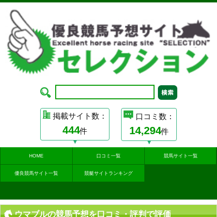
掲載サイト数：
口コミ数：
444
14,294
件
件
HOME
口コミ一覧
競馬サイト一覧
優良競馬サイト一覧
競艇サイトランキング
ウマブルの競馬予想を口コミ・評判で評価