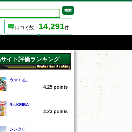
14,291
口コミ数：
件
馬サイト評価ランキング
ウマくる。
4.25 points
Re:KEIBA
4.23 points
シンクロ