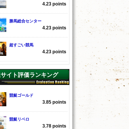
4.23 points
勝馬総合センター
4.23 points
超すごい競馬
4.23 points
艇サイト評価ランキング
競艇ゴールド
3.85 points
競艇リベロ
3.78 points