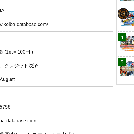
BA
ww.keiba-database.com/
(1pt＝100円 )
、クレジット決済
ugust
-5756
ba-database.com