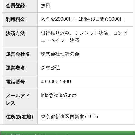
無料
会員登録
入会金20000円・1開催(8日間)30000円
利用料金
銀行振り込み、クレジット決済、コンビ
決済方法
ニ・ペイジー決済
株式会社七騎の会
運営会社名
森村公弘
運営者名
03-3360-5400
電話番号
info@keiba7.net
メールアド
レス
東京都新宿区西新宿7-9-16
住所(所在地)