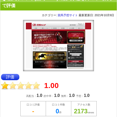
で評価
カテゴリー:
競馬予想サイト
最新更新日: 2021年10月9日
評価
1.00
1.0
1.0
1.0
1.0
高配当：
的中率：
無料：
予想：
口コミ評価
口コミ件数
アクセス数
-
0
2173
件
views