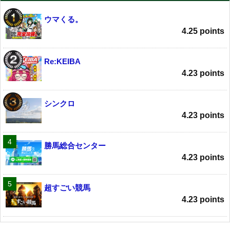
ウマくる。
4.25 points
Re:KEIBA
4.23 points
シンクロ
4.23 points
勝馬総合センター
4.23 points
超すごい競馬
4.23 points