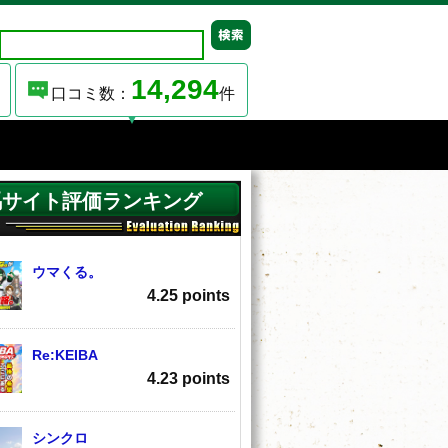
14,294
口コミ数：
件
馬サイト評価ランキング
ウマくる。
4.25 points
Re:KEIBA
4.23 points
シンクロ