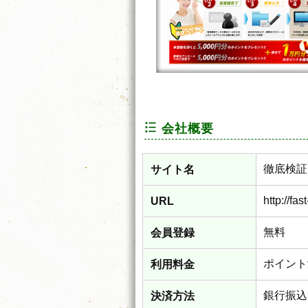
会社概要
徹底検証
サイト名
http://fa
URL
無料
会員登録
ポイント制
利用料金
銀行振込
決済方法