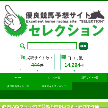
掲載サイト数：
口コミ数：
444
14,294
件
件
HOME
口コミ一覧
競馬サイト一覧
優良競馬サイト一覧
競艇サイトランキング
FLAG(フラッグ)の競馬予想を口コミ・評判で評価