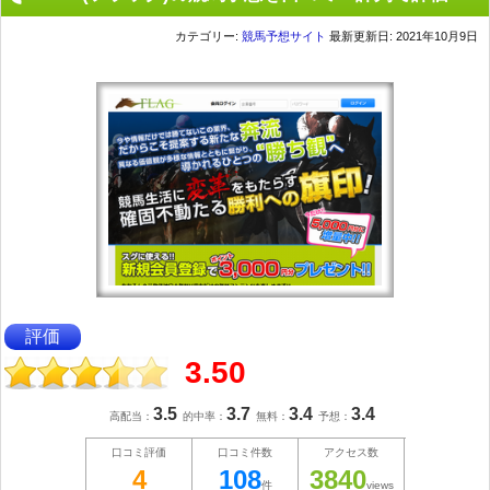
カテゴリー:
競馬予想サイト
最新更新日: 2021年10月9日
評価
3.50
3.5
3.7
3.4
3.4
高配当：
的中率：
無料：
予想：
口コミ評価
口コミ件数
アクセス数
4
108
3840
件
views