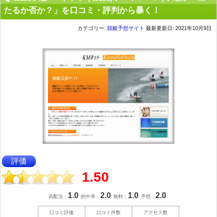
たるか否か？」を口コミ・評判から暴く！
カテゴリー:
競艇予想サイト
最新更新日: 2021年10月9日
評価
1.50
1.0
2.0
1.0
2.0
高配当：
的中率：
無料：
予想：
口コミ評価
口コミ件数
アクセス数