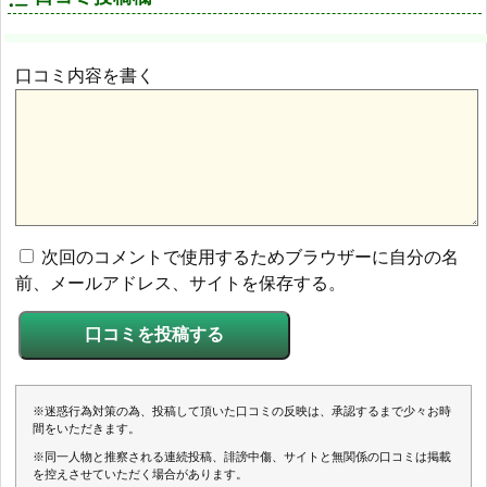
口コミ内容を書く
次回のコメントで使用するためブラウザーに自分の名
前、メールアドレス、サイトを保存する。
※迷惑行為対策の為、投稿して頂いた口コミの反映は、承認するまで少々お時
間をいただきます。
※同一人物と推察される連続投稿、誹謗中傷、サイトと無関係の口コミは掲載
を控えさせていただく場合があります。