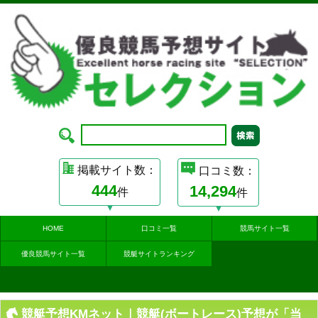
掲載サイト数：
口コミ数：
444
14,294
件
件
HOME
口コミ一覧
競馬サイト一覧
優良競馬サイト一覧
競艇サイトランキング
競艇予想KMネット｜競艇(ボートレース)予想が「当