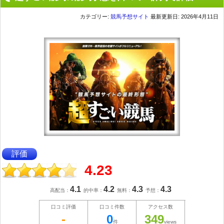
カテゴリー:
競馬予想サイト
最新更新日: 2026年4月11日
評価
4.23
4.1
4.2
4.3
4.3
高配当：
的中率：
無料：
予想：
口コミ評価
口コミ件数
アクセス数
-
0
349
件
views