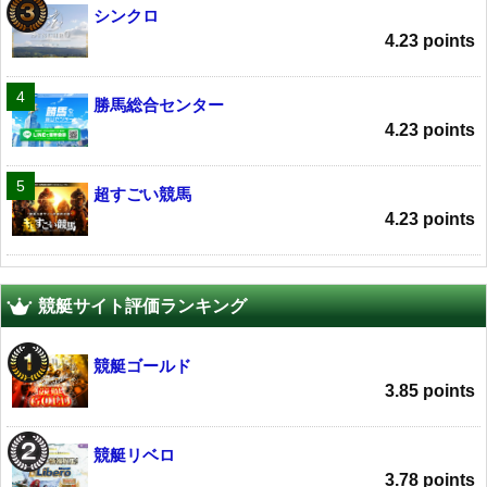
シンクロ
4.23 points
勝馬総合センター
4.23 points
超すごい競馬
4.23 points
競艇サイト評価ランキング
競艇ゴールド
3.85 points
競艇リベロ
3.78 points