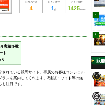
口コミ評価
口コミ件数
アクセス数
4
1
1425
件
views
紹介実績多数
ート
あり
競
数紹介されている競馬サイト。専属のお客様コンシェル
プランを案内してくれます。3連複・ワイド等の無
らも注目です。