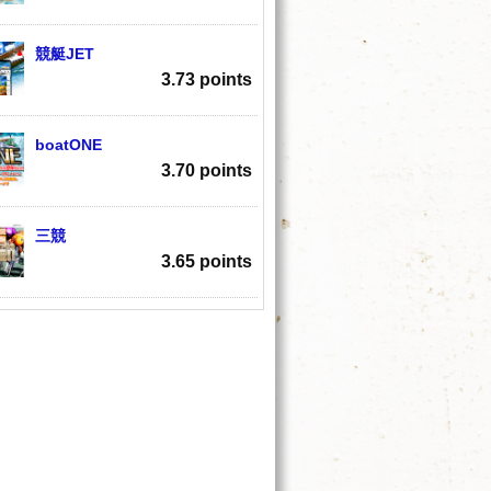
競艇JET
3.73 points
boatONE
3.70 points
三競
3.65 points