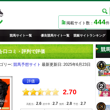
444
掲載サイト数：
件
競馬サイト一覧
優良競馬サイト一覧
競艇サイトランキング
競
を口コミ・評判で評価
ゴリー:
競馬予想サイト
最新更新日: 2025年6月23日
評価
2.70
2.6
2.7
2.8
2.7
高配当：
的中率：
無料：
予想：