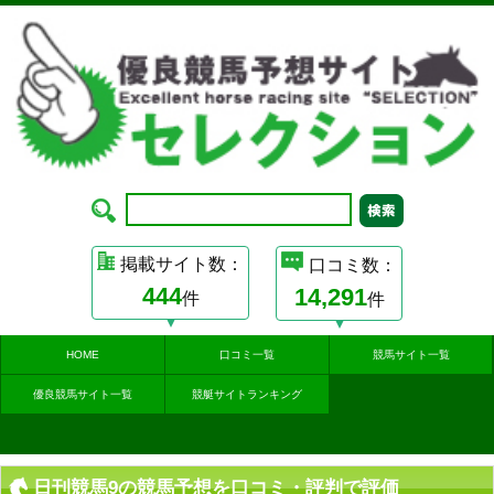
掲載サイト数：
口コミ数：
444
14,291
件
件
HOME
口コミ一覧
競馬サイト一覧
優良競馬サイト一覧
競艇サイトランキング
日刊競馬9の競馬予想を口コミ・評判で評価