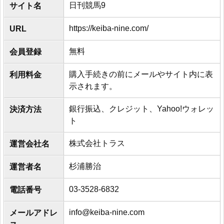
日刊競馬9
サイト名
https://keiba-nine.com/
URL
無料
会員登録
購入手続きの前にメールやサイト内に表
利用料金
示されます。
銀行振込、クレジット、Yahoo!ウォレッ
決済方法
ト
株式会社トラス
運営会社名
杉浦勝治
運営者名
03-3528-6832
電話番号
info@keiba-nine.com
メールアドレ