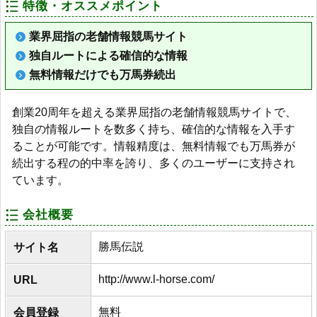
特徴・オススメポイント
業界屈指の老舗情報競馬サイト
独自ルートによる確信的な情報
無料情報だけでも万馬券続出
創業20周年を超える業界屈指の老舗情報競馬サイトで、
独自の情報ルートを数多く持ち、確信的な情報を入手す
ることが可能です。情報精度は、無料情報でも万馬券が
続出する程の的中率を誇り、多くのユーザーに支持され
ています。
会社概要
勝馬伝説
サイト名
http://www.l-horse.com/
URL
無料
会員登録