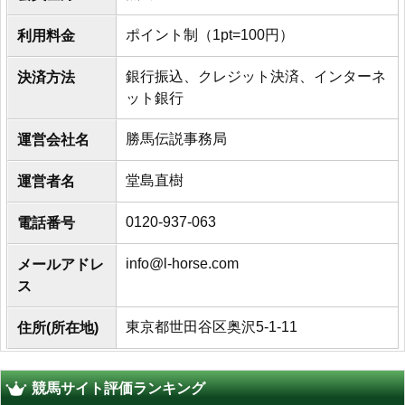
ポイント制（1pt=100円）
利用料金
銀行振込、クレジット決済、インターネ
決済方法
ット銀行
勝馬伝説事務局
運営会社名
堂島直樹
運営者名
0120-937-063
電話番号
info@l-horse.com
メールアドレ
ス
東京都世田谷区奥沢5-1-11
住所(所在地)
競馬サイト評価ランキング