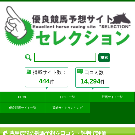
掲載サイト数：
口コミ数：
444
14,294
件
件
HOME
口コミ一覧
競馬サイト一覧
優良競馬サイト一覧
競艇サイトランキング
勝馬伝説の競馬予想を口コミ・評判で評価