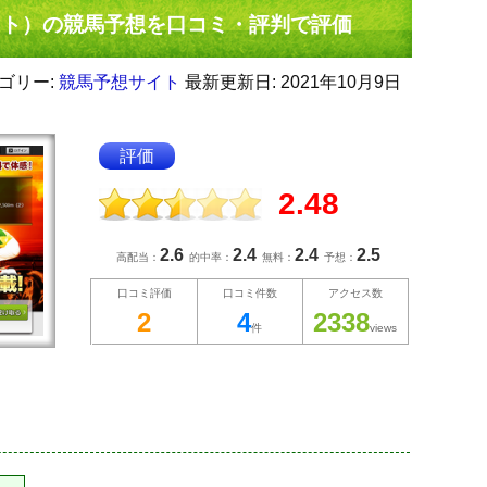
ャスト）の競馬予想を口コミ・評判で評価
ゴリー:
競馬予想サイト
最新更新日: 2021年10月9日
評価
2.48
2.6
2.4
2.4
2.5
高配当：
的中率：
無料：
予想：
口コミ評価
口コミ件数
アクセス数
2
4
2338
件
views