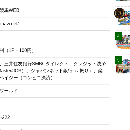
競馬WEB
eibaw.net/
制（1P＝100円）
、三井住友銀行SMBCダイレクト、クレジット決済
/Master/JCB）、ジャパンネット銀行（J振り）、楽
ペイジー（コンビニ決済）
ワールド
7-222