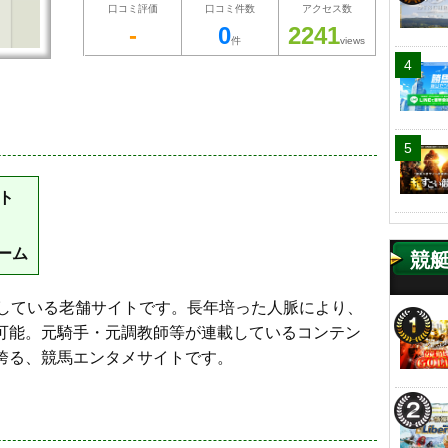
口コミ評価
口コミ件数
アクセス数
-
0
2241
件
views
ト
ーム
競
過している老舗サイトです。長年培った人脈により、
可能。元騎手・元調教師等が連載しているコンテン
誇る、競馬エンタメサイトです。