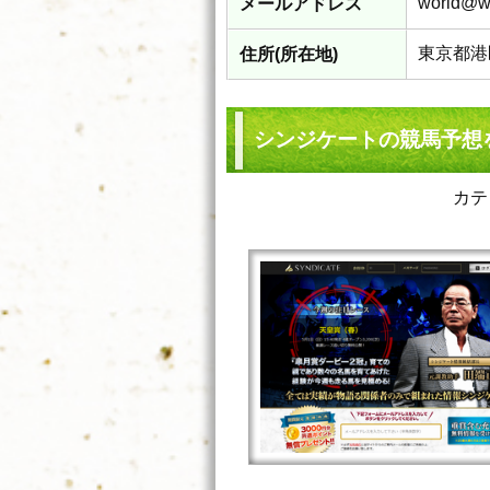
world@w
メールアドレス
東京都港
住所(所在地)
シンジケートの競馬予想
カテ