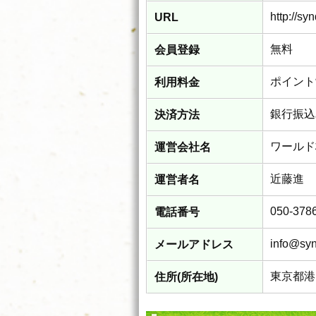
http://sy
URL
無料
会員登録
ポイント
利用料金
銀行振込
決済方法
ワールド
運営会社名
近藤進
運営者名
050-378
電話番号
info@syn
メールアドレス
東京都港
住所(所在地)