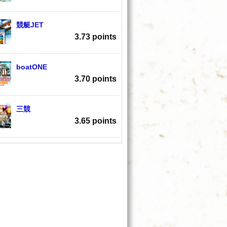
競艇JET
3.73 points
boatONE
3.70 points
三競
3.65 points