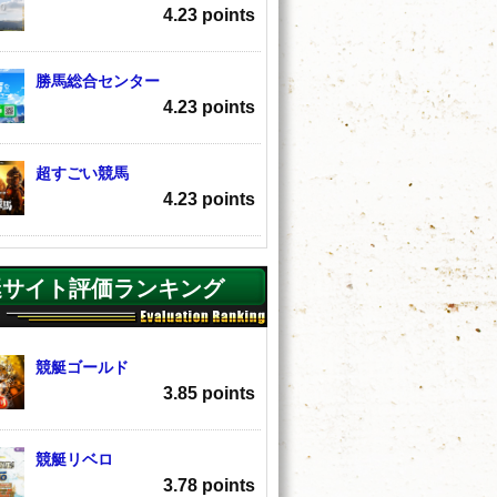
4.23 points
勝馬総合センター
4.23 points
超すごい競馬
4.23 points
艇サイト評価ランキング
競艇ゴールド
3.85 points
競艇リベロ
3.78 points