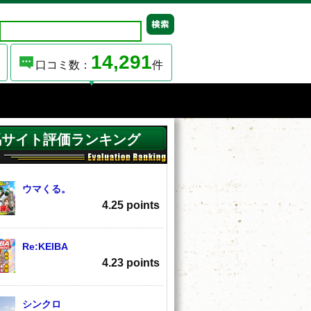
14,291
口コミ数：
件
馬サイト評価ランキング
ウマくる。
4.25 points
Re:KEIBA
4.23 points
シンクロ