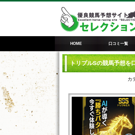
HOME
口コミ一覧
トリプルSの競馬予想を
カ