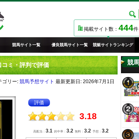
444
掲載サイト数：
件
競馬サイト一覧
優良競馬サイト一覧
競艇サイトランキング
競
口コミ・評判で評価
テゴリー:
競馬予想サイト
最新更新日: 2026年7月1日
評価
3.18
3.1
3.2
3.2
3.2
高配当：
的中率：
無料：
予想：