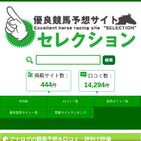
掲載サイト数：
口コミ数：
444
14,294
件
件
HOME
口コミ一覧
競馬サイト一覧
優良競馬サイト一覧
競艇サイトランキング
アナログの競馬予想を口コミ・評判で評価