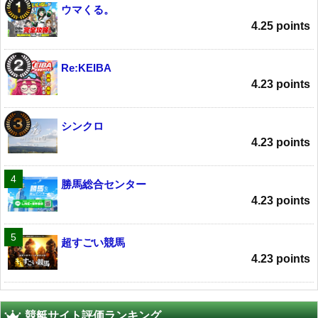
ウマくる。
4.25 points
Re:KEIBA
4.23 points
シンクロ
4.23 points
勝馬総合センター
4.23 points
超すごい競馬
4.23 points
競艇サイト評価ランキング