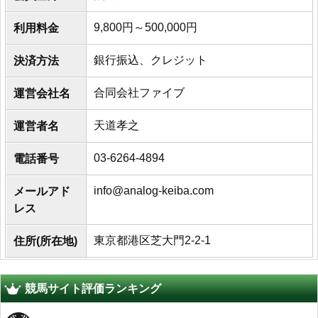
9,800円～500,000円
利用料金
銀行振込、クレジット
決済方法
合同会社ファイブ
運営会社名
天道孝之
運営者名
03-6264-4894
電話番号
info@analog-keiba.com
メールアド
レス
東京都港区芝大門2-2-1
住所(所在地)
競馬サイト評価ランキング