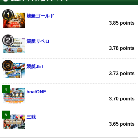
競艇ゴールド
3.85 points
競艇リベロ
3.78 points
競艇JET
3.73 points
boatONE
3.70 points
三競
3.65 points