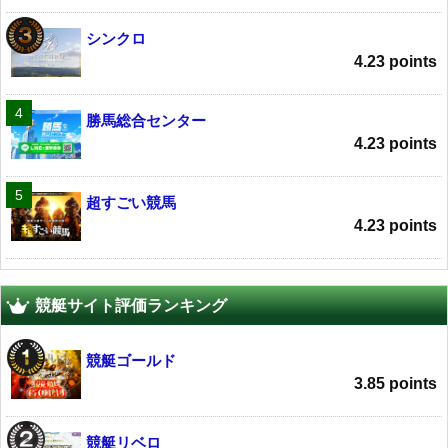
シンクロ
4.23 points
勝馬総合センター
4.23 points
超すごい競馬
4.23 points
競艇サイト評価ランキング
競艇ゴールド
3.85 points
競艇リベロ