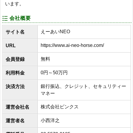
います。
会社概要
えーあいNEO
サイト名
https://www.ai-neo-horse.com/
URL
無料
会員登録
0円～50万円
利用料金
銀行振込、クレジット、セキュリティー
決済方法
マネー
株式会社ビンクス
運営会社名
小西洋之
運営者名