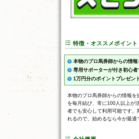
特徴・オススメポイント
本物のプロ馬券師からの情報
専用サポーターが付き初心者
1万円分のポイントプレゼン
本物のプロ馬券師からの情報を
を毎月結び、常に100人以上
者でも安心して利用可能です。
れるので、始めるなら今が最適