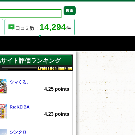
14,294
口コミ数：
件
馬サイト評価ランキング
ウマくる。
4.25 points
Re:KEIBA
4.23 points
シンクロ