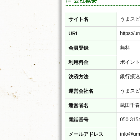
会社概要
うまスピ
サイト名
https://
URL
無料
会員登録
ポイント
利用料金
銀行振込
決済方法
うまスピ
運営会社名
武田千春
運営者名
050-315
電話番号
info@um
メールアドレス